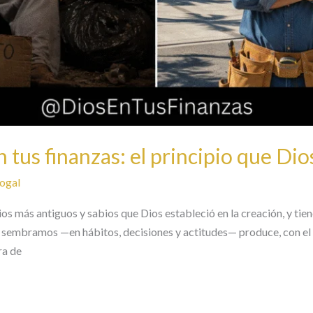
 tus finanzas: el principio que Dio
ogal
ios más antiguos y sabios que Dios estableció en la creación, y ti
e sembramos —en hábitos, decisiones y actitudes— produce, con el
ra de