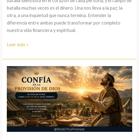
batalla silenciosa en el corazón de cada persona, y el campo de
batalla muchas veces es el dinero. Una nos lleva a la paz; la
otra, a una inquietud que nunca termina. Entender la
diferencia entre ambas puede transformar por completo
nuestra vida financiera y espiritual.
Leer más »
Devocional
financiero:
confía
en
la
provisión
de
Dios
cada
día