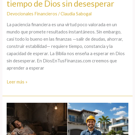
tiempo de Dios sin desesperar
Devocionales Financieros
/
Claudia Sabogal
La paciencia financiera es una virtud poco valorada en un
mundo que promete resultados instantáneos. Sin embargo,
casi todo lo bueno en las finanzas —salir de deudas, ahorrar,
construir estabilidad— requiere tiempo, constancia y la
capacidad de esperar. La Biblia nos enseña a esperar en Dios
sin desesperar. En DiosEnTusFinanzas.com creemos que
aprender a esperar
Leer más »
Siembra
y
cosecha
en
tus