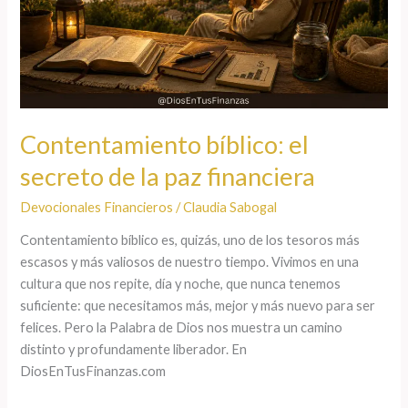
de
la
paz
financiera
Contentamiento bíblico: el
secreto de la paz financiera
Devocionales Financieros
/
Claudia Sabogal
Contentamiento bíblico es, quizás, uno de los tesoros más
escasos y más valiosos de nuestro tiempo. Vivimos en una
cultura que nos repite, día y noche, que nunca tenemos
suficiente: que necesitamos más, mejor y más nuevo para ser
felices. Pero la Palabra de Dios nos muestra un camino
distinto y profundamente liberador. En
DiosEnTusFinanzas.com