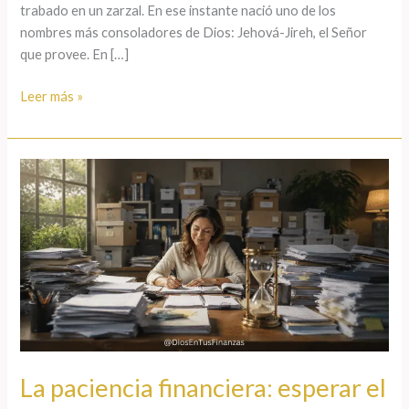
trabado en un zarzal. En ese instante nació uno de los
nombres más consoladores de Dios: Jehová-Jireh, el Señor
que provee. En […]
Leer más »
La
paciencia
financiera:
esperar
el
tiempo
de
Dios
sin
desesperar
La paciencia financiera: esperar el