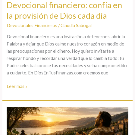
Devocional financiero: confía en
la provisión de Dios cada día
Devocionales Financieros
/
Claudia Sabogal
Devocional financiero es una invitación a detenernos, abrir la
Palabra y dejar que Dios calme nuestro corazón en medio de
las preocupaciones por el dinero. Hoy quiero invitarte a
respirar hondo y recordar una verdad que lo cambia todo: tu
Padre celestial conoce tus necesidades y se ha comprometido
a cuidarte. En DiosEnTusFinanzas.com creemos que
Leer más »
Contentamiento
bíblico:
el
secreto