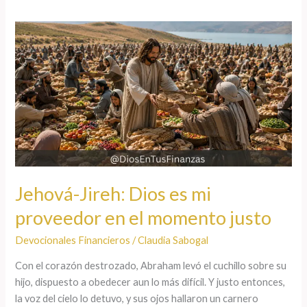
Jehová-
Jireh:
Dios
es
mi
proveedor
en
el
momento
justo
Jehová-Jireh: Dios es mi
proveedor en el momento justo
Devocionales Financieros
/
Claudia Sabogal
Con el corazón destrozado, Abraham levó el cuchillo sobre su
hijo, dispuesto a obedecer aun lo más difícil. Y justo entonces,
la voz del cielo lo detuvo, y sus ojos hallaron un carnero