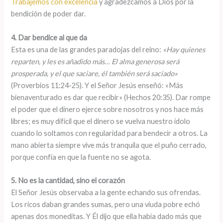
Trabajemos con excelencia
y agradezcamos a Dios por la
bendición de poder dar.
4. Dar bendice al que da
Esta es una de las grandes paradojas del reino:
«Hay quienes
reparten, y les es añadido más… El alma generosa será
prosperada, y el que saciare, él también será saciado»
(Proverbios 11:24-25). Y el Señor Jesús enseñó: «Más
bienaventurado es dar que recibir» (Hechos 20:35). Dar rompe
el poder que el dinero ejerce sobre nosotros y nos hace más
libres; es muy difícil que el dinero se vuelva nuestro ídolo
cuando lo soltamos con regularidad para bendecir a otros. La
mano abierta siempre vive más tranquila que el puño cerrado,
porque confía en que la fuente no se agota.
5. No es la cantidad, sino el corazón
El Señor Jesús observaba a la gente echando sus ofrendas.
Los ricos daban grandes sumas, pero una viuda pobre echó
apenas dos moneditas. Y Él dijo que ella había dado más que