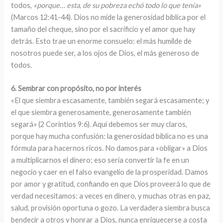
todos,
«porque… esta, de su pobreza echó todo lo que tenía»
(Marcos 12:41-44). Dios no mide la generosidad bíblica por el
tamaño del cheque, sino por el sacrificio y el amor que hay
detrás. Esto trae un enorme consuelo: el más humilde de
nosotros puede ser, a los ojos de Dios, el más generoso de
todos.
6. Sembrar con propósito, no por interés
«El que siembra escasamente, también segará escasamente; y
el que siembra generosamente, generosamente también
segará» (2 Corintios 9:6). Aquí debemos ser muy claros,
porque hay mucha confusión: la generosidad bíblica no es una
fórmula para hacernos ricos. No damos para «obligar» a Dios
a multiplicarnos el dinero; eso sería convertir la fe en un
negocio y caer en el falso evangelio de la prosperidad. Damos
por amor y gratitud, confiando en que Dios proveerá lo que de
verdad necesitamos: a veces en dinero, y muchas otras en paz,
salud, provisión oportuna o gozo. La verdadera siembra busca
bendecir a otros y honrar a Dios, nunca enriquecerse a costa