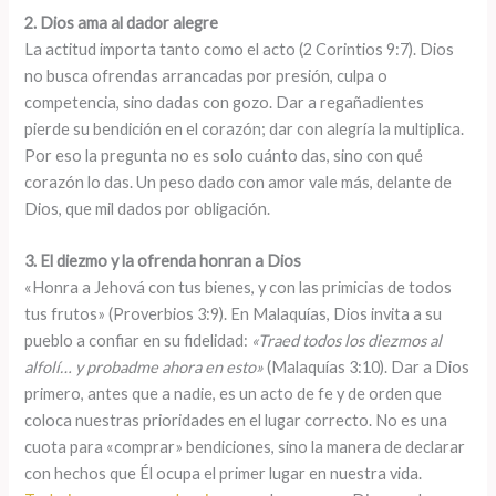
2. Dios ama al dador alegre
La actitud importa tanto como el acto (2 Corintios 9:7). Dios
no busca ofrendas arrancadas por presión, culpa o
competencia, sino dadas con gozo. Dar a regañadientes
pierde su bendición en el corazón; dar con alegría la multiplica.
Por eso la pregunta no es solo cuánto das, sino con qué
corazón lo das. Un peso dado con amor vale más, delante de
Dios, que mil dados por obligación.
3. El diezmo y la ofrenda honran a Dios
«Honra a Jehová con tus bienes, y con las primicias de todos
tus frutos» (Proverbios 3:9). En Malaquías, Dios invita a su
pueblo a confiar en su fidelidad:
«Traed todos los diezmos al
alfolí… y probadme ahora en esto»
(Malaquías 3:10). Dar a Dios
primero, antes que a nadie, es un acto de fe y de orden que
coloca nuestras prioridades en el lugar correcto. No es una
cuota para «comprar» bendiciones, sino la manera de declarar
con hechos que Él ocupa el primer lugar en nuestra vida.