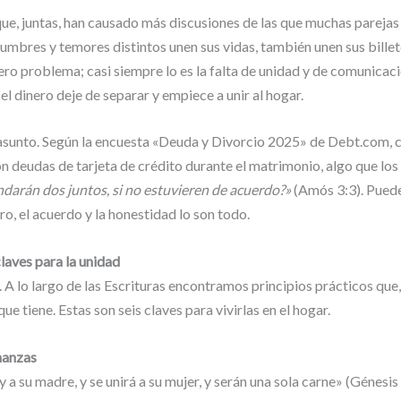
e, juntas, han causado más discusiones de las que muchas parejas 
tumbres y temores distintos unen sus vidas, también unen sus bil
dero problema; casi siempre lo es la falta de unidad y de comunicaci
el dinero deje de separar y empiece a unir al hogar.
asunto. Según la encuesta «Deuda y Divorcio 2025» de Debt.com, c
n deudas de tarjeta de crédito durante el matrimonio, algo que los
ndarán dos juntos, si no estuvieren de acuerdo?»
(Amós 3:3). Puede 
, el acuerdo y la honestidad lo son todo.
laves para la unidad
. A lo largo de las Escrituras encontramos principios prácticos que
e tiene. Estas son seis claves para vivirlas en el hogar.
inanzas
 a su madre, y se unirá a su mujer, y serán una sola carne» (Génesis 