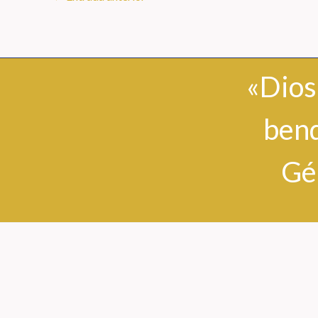
«Dios
bend
Gé