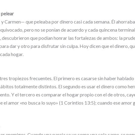
 pelear
s y Carmen— que peleaba por dinero casi cada semana. Él ahorraba
uivocado, pero no se ponían de acuerdo y cada quincena terminaba
 descubrieron que podían honrar las fortalezas de ambos: la prudenc
ra dar y otro para disfrutar sin culpa. Hoy dicen que el dinero, qu
 cada hogar.
r tres tropiezos frecuentes. El primero es casarse sin haber hablad
ábitos totalmente distintos. El segundo es usar el dinero como her
iento. Y el tercero es comparar el hogar propio con el de otros, c
e el amor «no busca lo suyo» (1 Corintios 13:5); cuando ese amor g
er enemigos. Cuando una pareja se ve como una sola carne, se pon