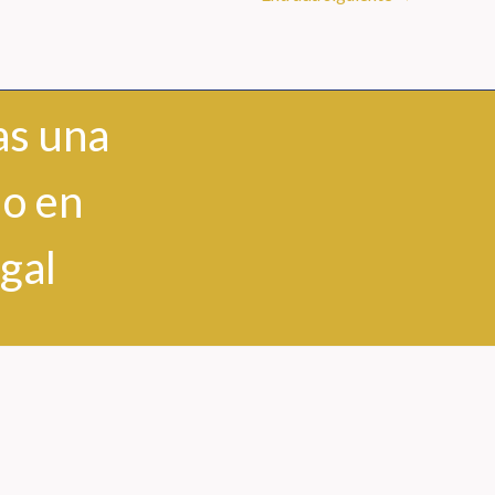
as una
do en
gal