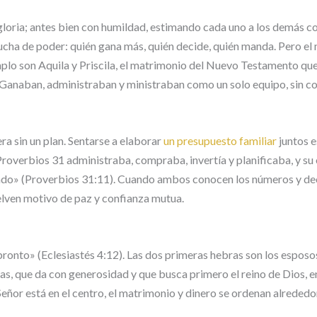
loria; antes bien con humildad, estimando cada uno a los demás c
 lucha de poder: quién gana más, quién decide, quién manda. Pero el
mplo son Aquila y Priscila, el matrimonio del Nuevo Testamento qu
 Ganaban, administraban y ministraban como un solo equipo, sin 
era sin un plan. Sentarse a elaborar
un presupuesto familiar
juntos e
Proverbios 31 administraba, compraba, invertía y planificaba, y su
iado» (Proverbios 31:11). Cuando ambos conocen los números y dec
elven motivo de paz y confianza mutua.
nto» (Eclesiastés 4:12). Las dos primeras hebras son los esposos; 
as, que da con generosidad y que busca primero el reino de Dios, e
Señor está en el centro, el matrimonio y dinero se ordenan alrededor