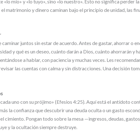
 «lo mío» y «lo tuyo», sino «lo nuestro». Esto no significa perder l
el matrimonio y dinero caminan bajo el principio de unidad, las fi
r
 caminar juntos sin estar de acuerdo. Antes de gastar, ahorrar o e
sidad y qué es un deseo, cuánto darán a Dios, cuánto ahorrarán y h
sentándose a hablar, con paciencia y muchas veces. Les recomend
evisar las cuentas con calma y sin distracciones. Una decisión to
os
ada uno con su prójimo» (Efesios 4:25). Aquí está el antídoto cont
 más la confianza que descubrir una deuda oculta o un gasto escon
es el cimiento. Pongan todo sobre la mesa —ingresos, deudas, gasto
uye y la ocultación siempre destruye.