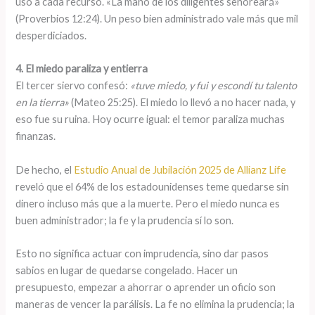
uso a cada recurso. «La mano de los diligentes señoreará»
(Proverbios 12:24). Un peso bien administrado vale más que mil
desperdiciados.
4. El miedo paraliza y entierra
El tercer siervo confesó:
«tuve miedo, y fui y escondí tu talento
en la tierra»
(Mateo 25:25). El miedo lo llevó a no hacer nada, y
eso fue su ruina. Hoy ocurre igual: el temor paraliza muchas
finanzas.
De hecho, el
Estudio Anual de Jubilación 2025 de Allianz Life
reveló que el 64% de los estadounidenses teme quedarse sin
dinero incluso más que a la muerte. Pero el miedo nunca es
buen administrador; la fe y la prudencia sí lo son.
Esto no significa actuar con imprudencia, sino dar pasos
sabios en lugar de quedarse congelado. Hacer un
presupuesto, empezar a ahorrar o aprender un oficio son
maneras de vencer la parálisis. La fe no elimina la prudencia; la