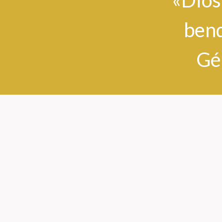
«Dios
bend
Gé