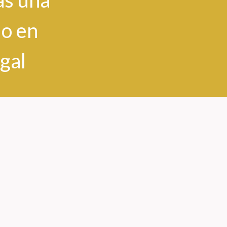
as una
do en
gal